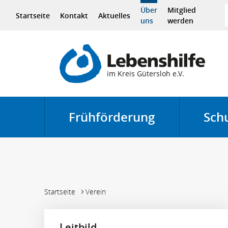
Über
Mitglied
Startseite
Kontakt
Aktuelles
uns
werden
Frühförderung
Sch
Menü öff
Sie sind hier:
Startseite
Verein
Leitbild