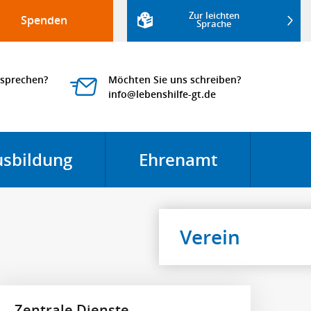
Zur leichten
Spenden
Sprache
 sprechen?
Möchten Sie uns schreiben?
usbildung
Ehrenamt
Menü öffnen
Menü öf
Verein
Zentrale Dienste