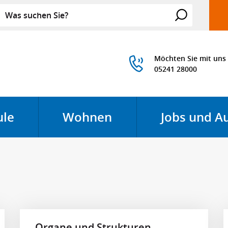
Suche
Suchen
Möchten Sie mit uns
05241 28000
ule
Wohnen
Jobs und A
nen
Menü öffnen
Menü öffnen
Organe und Strukturen