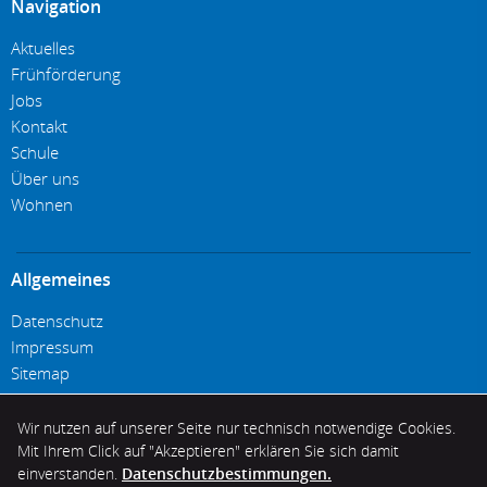
Navigation
Aktuelles
Frühförderung
Jobs
Kontakt
Schule
Über uns
Wohnen
Allgemeines
Datenschutz
Impressum
Sitemap
Wir nutzen auf unserer Seite nur technisch notwendige Cookies.
Facebook
Youtube
Instagram
per E-
D
Folgen Sie uns:
Mit Ihrem Click auf "Akzeptieren" erklären Sie sich damit
einverstanden.
Datenschutzbestimmungen.